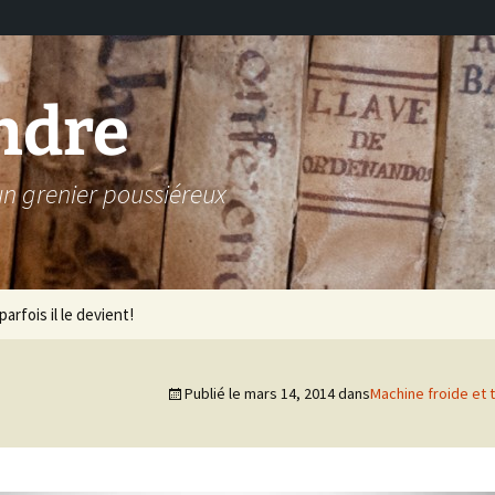
ndre
 un grenier poussiéreux
arfois il le devient!
Publié le
mars 14, 2014
dans
Machine froide et 