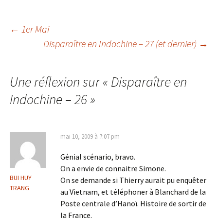
Navigation
←
1er Mai
Disparaître en Indochine – 27 (et dernier)
→
des
Une réflexion sur «
Disparaître en
articles
Indochine – 26
»
mai 10, 2009 à 7:07 pm
Génial scénario, bravo.
On a envie de connaitre Simone.
BUI HUY
On se demande si Thierry aurait pu enquêter
TRANG
au Vietnam, et téléphoner à Blanchard de la
Poste centrale d’Hanoï. Histoire de sortir de
la France.