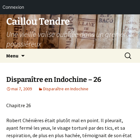
Connexion
Aller
Caillou Tendre
au
Une vieille valise oubliée dans un grenier
contenu
poussiéreux
Recherc
Menu
Disparaître en Indochine – 26
mai 7, 2009
Disparaître en Indochine
Chapitre 26
Robert Chénières était plutôt mal en point. Il pleurait,
ayant fermé les yeux, le visage torturé par des tics, et sa
respiration, de plus en plus hachée, témoignait de son état