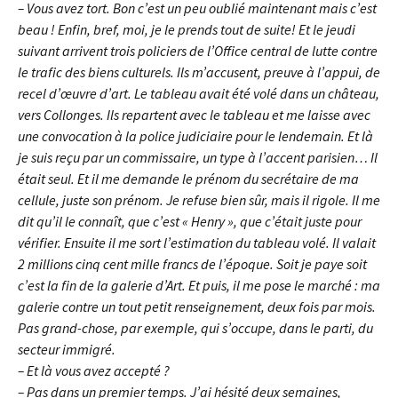
– Vous avez tort. Bon c’est un peu oublié maintenant mais c’est
beau ! Enfin, bref, moi, je le prends tout de suite! Et le jeudi
suivant arrivent trois policiers de l’Office central de lutte contre
le trafic des biens culturels. Ils m’accusent, preuve à l’appui, de
recel d’œuvre d’art. Le tableau avait été volé dans un château,
vers Collonges. Ils repartent avec le tableau et me laisse avec
une convocation à la police judiciaire pour le lendemain. Et là
je suis reçu par un commissaire, un type à l’accent parisien… Il
était seul. Et il me demande le prénom du secrétaire de ma
cellule, juste son prénom. Je refuse bien sûr, mais il rigole. Il me
dit qu’il le connaît, que c’est « Henry », que c’était juste pour
vérifier. Ensuite il me sort l’estimation du tableau volé. Il valait
2 millions cinq cent mille francs de l’époque. Soit je paye soit
c’est la fin de la galerie d’Art. Et puis, il me pose le marché : ma
galerie contre un tout petit renseignement, deux fois par mois.
Pas grand-chose, par exemple, qui s’occupe, dans le parti, du
secteur immigré.
– Et là vous avez accepté ?
– Pas dans un premier temps. J’ai hésité deux semaines,