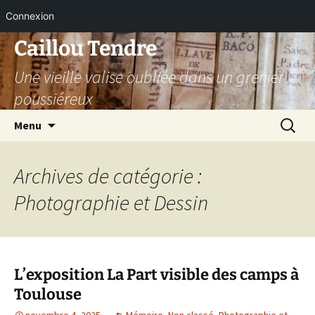
Connexion
Aller
Caillou Tendre
au
Une vieille valise oubliée dans un grenier
contenu
poussiéreux
Recherc
Menu
Archives de catégorie :
Photographie et Dessin
L’exposition La Part visible des camps à
Toulouse