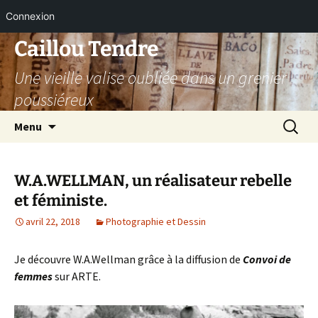
Connexion
Aller
Caillou Tendre
au
Une vieille valise oubliée dans un grenier
contenu
poussiéreux
Recherc
Menu
W.A.WELLMAN, un réalisateur rebelle
et féministe.
avril 22, 2018
Photographie et Dessin
Je découvre W.A.Wellman grâce à la diffusion de
Convoi de
femmes
sur ARTE.