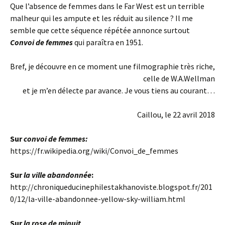
Que l’absence de femmes dans le Far West est un terrible
malheur qui les ampute et les réduit au silence ? Il me
semble que cette séquence répétée annonce surtout
Convoi de femmes
qui paraîtra en 1951.
Bref, je découvre en ce moment une filmographie très riche,
celle de W.A.Wellman
et je m’en délecte par avance. Je vous tiens au courant…
Caillou, le 22 avril 2018
Sur
convoi de femmes:
https://fr.wikipedia.org/wiki/Convoi_de_femmes
Sur
la ville abandonnée
:
http://chroniqueducinephilestakhanoviste.blogspot.fr/201
0/12/la-ville-abandonnee-yellow-sky-william.html
Sur
la rose de minuit