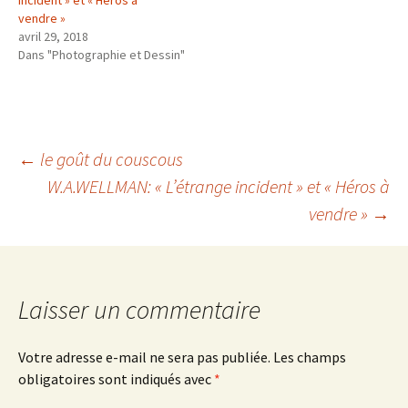
vendre »
avril 29, 2018
Dans "Photographie et Dessin"
Navigation
←
le goût du couscous
W.A.WELLMAN: « L’étrange incident » et « Héros à
vendre »
→
des
articles
Laisser un commentaire
Votre adresse e-mail ne sera pas publiée.
Les champs
obligatoires sont indiqués avec
*