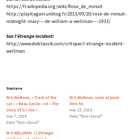
https://fr.wikipedia.org/wiki/Rose_de_minuit
http://playitagain.unblog.fr/2013/09/20/rose-de-minuit-
midnight-mary-–-de-william-a-wellman-–-1933/
Sur
l’étrange incident:
http://www.dvdclassik.com/critique/l-etrange-incident-
wellman
Similaire
W.A.Wellman, « Track of the
W.A.Wellman, suite et peut-
cat » « Beau Geste » et « The
être fin.
story of G.I.Joe »
mai 23, 2018
mai 7, 2018
Dans "Non classé"
Dans "Non classé"
W.A.WELLMAN: « L’étrange
incident » et « Héros à