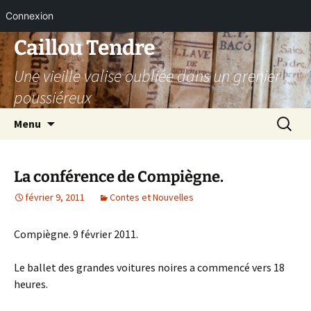
Connexion
Aller
Caillou Tendre
au
Une vieille valise oubliée dans un grenier
contenu
poussiéreux
Recherc
Menu
La conférence de Compiègne.
février 9, 2011
Contes et Nouvelles
Compiègne. 9 février 2011.
Le ballet des grandes voitures noires a commencé vers 18
heures.