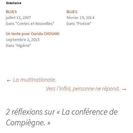
Similaire
BLUES
BLUES
juillet 13, 2007
février 19, 2014
Dans "Contes et Nouvelles"
Dans "Poésie"
Un texte pour Ourida CHOUAKI
septembre 2, 2015
Dans "Algérie"
Navigation
←
La multinationale.
Vers l’infini, personne ne répond.
→
des
2 réflexions sur «
La conférence de
articles
Compiègne.
»