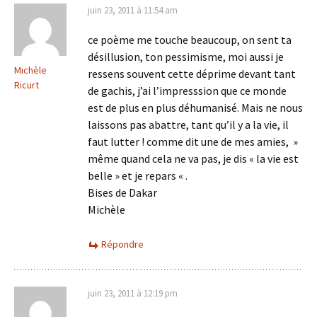
juin 23, 2011 à 11:54 am
ce poème me touche beaucoup, on sent ta
désillusion, ton pessimisme, moi aussi je
Michèle
ressens souvent cette déprime devant tant
Ricurt
de gachis, j’ai l’impresssion que ce monde
est de plus en plus déhumanisé. Mais ne nous
laissons pas abattre, tant qu’il y a la vie, il
faut lutter ! comme dit une de mes amies, »
même quand cela ne va pas, je dis « la vie est
belle » et je repars « .
Bises de Dakar
Michèle
Répondre
juin 23, 2011 à 12:19 pm