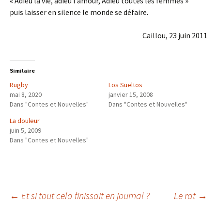
« Adieu la vie, adieu l’amour, Adieu toutes les femmes »
puis laisser en silence le monde se défaire.
Caillou, 23 juin 2011
Similaire
Rugby
Los Sueltos
mai 8, 2020
janvier 15, 2008
Dans "Contes et Nouvelles"
Dans "Contes et Nouvelles"
La douleur
juin 5, 2009
Dans "Contes et Nouvelles"
Navigation
←
Et si tout cela finissait en journal ?
Le rat
→