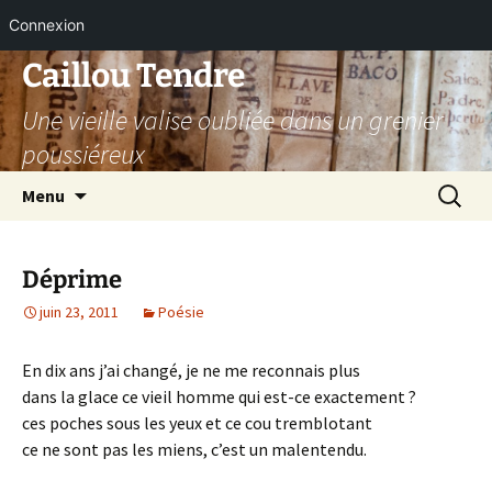
Connexion
Aller
Caillou Tendre
au
Une vieille valise oubliée dans un grenier
contenu
poussiéreux
Recherc
Menu
Déprime
juin 23, 2011
Poésie
En dix ans j’ai changé, je ne me reconnais plus
dans la glace ce vieil homme qui est-ce exactement ?
ces poches sous les yeux et ce cou tremblotant
ce ne sont pas les miens, c’est un malentendu.