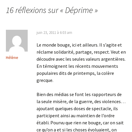
des
16 réflexions sur «
Déprime
»
articles
juin 23, 2011 à 6:03 am
Le monde bouge, ici et ailleurs. Il s’agite et
réclame solidarité, partage, respect. Veut en
Hélène
découdre avec les seules valeurs argentières.
En témoignent les récents mouvements
populaires dits de printemps, la colère
grecque.
Bien des médias se font les rapporteurs de
la seule misère, de la guerre, des violences…
ajoutant quelques doses de spectacle, ils
participent ainsi au maintien de l’ordre
établi. Pourvu que rien ne bouge, car on sait
ce qu’on a et si les choses évoluaient, on