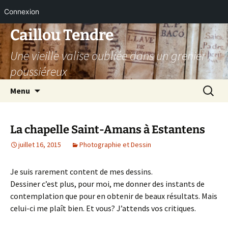
Connexion
Aller
Caillou Tendre
au
Une vieille valise oubliée dans un grenier
contenu
poussiéreux
Recherc
Menu
La chapelle Saint-Amans à Estantens
juillet 16, 2015
Photographie et Dessin
Je suis rarement content de mes dessins.
Dessiner c’est plus, pour moi, me donner des instants de
contemplation que pour en obtenir de beaux résultats. Mais
celui-ci me plaît bien. Et vous? J’attends vos critiques.