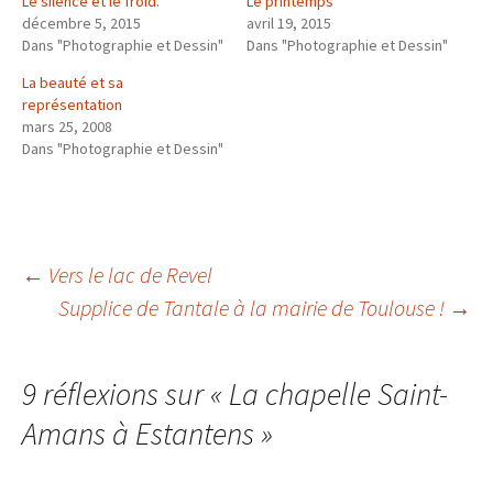
Le silence et le froid.
Le printemps
décembre 5, 2015
avril 19, 2015
Dans "Photographie et Dessin"
Dans "Photographie et Dessin"
La beauté et sa
représentation
mars 25, 2008
Dans "Photographie et Dessin"
Navigation
←
Vers le lac de Revel
Supplice de Tantale à la mairie de Toulouse !
→
des
9 réflexions sur «
La chapelle Saint-
articles
Amans à Estantens
»