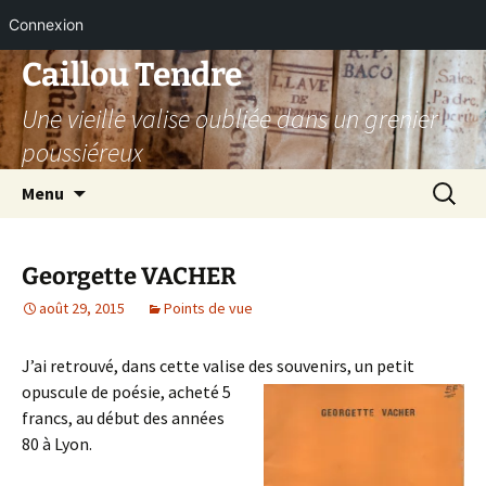
Connexion
Aller
Caillou Tendre
au
Une vieille valise oubliée dans un grenier
contenu
poussiéreux
Recherc
Menu
Georgette VACHER
août 29, 2015
Points de vue
J’ai retrouvé, dans cette valise des souvenirs,
un petit
opuscule de poésie, acheté 5
francs, au début des années
80 à Lyon.