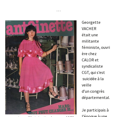
…
Georgette
VACHER
était une
militante
féministe, ouvri
ère chez
CALOR et
syndicaliste
CGT, qui s’est
suicidée à la
veille
d’un congrès
départemental.
Je participais à
l’époque à une