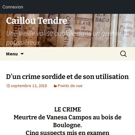
Connexion
Aller
Caillou Tendre
au
Une vieille valise oubliée dans un grenier
contenu
poussiéreux
Recherc
Menu
D’un crime sordide et de son utilisation
septembre 13, 2018
Points de vue
LE CRIME
Meurtre de Vanesa Campos au bois de
Boulogne.
Cinq suspects mis en examen