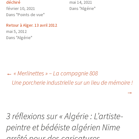
déchiré
mai 14, 2021
février 10, 2021
Dans "Algérie"
Dans "Points de vue"
Retour à Alger. 13 avril 2012
mai 5, 2012
Dans "Algérie"
Navigation
←
« Merlinettes » – La compagnie 808
Une porcherie industrielle sur un lieu de mémoire !
→
des
articles
3 réflexions sur «
Algérie : L’artiste-
peintre et bédéiste algérien Nime
arrêté pour des caricatures