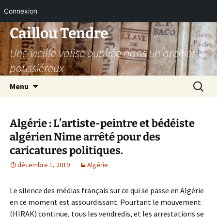
Connexion
Aller
Caillou Tendre
au
Une vieille valise oubliée dans un grenier
contenu
poussiéreux
Recherc
Menu
Algérie : L’artiste-peintre et bédéiste
algérien Nime arrêté pour des
caricatures politiques.
décembre 1, 2019
Algérie
Le silence des médias français sur ce qui se passe en Algérie
en ce moment est assourdissant. Pourtant le mouvement
(HIRAK) continue, tous les vendredis, et les arrestations se