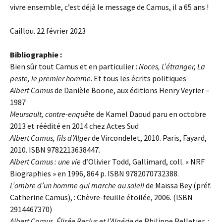
vivre ensemble, c’est déjà le message de Camus, il a 65 ans !
Caillou. 22 février 2023
Bibliographie :
Bien sûr tout Camus et en particulier :
Noces, L’étranger, La
peste, le premier homme
. Et tous les écrits politiques
Albert Camus
de Danièle Boone, aux éditions Henry Veyrier –
1987
Meursault, contre-enquête
de Kamel Daoud paru en octobre
2013 et réédité en 2014 chez Actes Sud
Albert Camus, fils d’Alger
de Vircondelet, 2010. Paris, Fayard,
2010. ISBN 9782213638447.
Albert Camus : une vie
d’Olivier Todd, Gallimard, coll. « NRF
Biographies » en 1996, 864 p. ISBN 9782070732388.
L’ombre d’un homme qui marche au soleil
de Maïssa Bey (préf.
Catherine Camus), : Chèvre-feuille étoilée, 2006. (ISBN
2914467370)
Albert Camus, Élisée Reclus et l’Algérie
de Philippe Pelletier, :