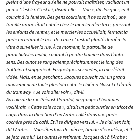
pleins d’une frayeur qu’elle ne pouvait maîtriser, vacillant un
peu. « C’est ici. C’est ici, disait-elle. — Non », dit Jacques, et il
courait à la fenêtre. Des gens couraient, il ne savait où ; une
famille arabe était entrée chez le mercier d’en face, pressant
les enfants de rentrer, et le mercier les accueillait, fermait la
porte en retirant le bec-de-cane et restait planté derrière la
vitre à surveiller la rue. À ce moment, la patrouille de
parachutistes revint, courant à perdre haleine dans l’autre
sens. Des autos se rangeaient précipitamment le long des
trottoirs et stoppaient. En quelques secondes, la rue s’était
vidée. Mais, en se penchant, Jacques pouvait voir un grand
mouvement de foule plus loin entre le cinéma Musset et l’arrêt
du tramway. « Je vais aller voir », dit-il.
Au coin de la rue Prévost-Paradol, un groupe d’hommes
vociférait. « Cette sale race », disait un petit ouvrier en tricot de
corps dans la direction d’un Arabe collé dans une porte
cochère près du café. Et il se dirigea vers lui. « Je n’ai rien fait,
dit l’Arabe. — Vous êtes tous de mèche, bande d’enculés », et il
se jeta vers lui. Les autres le retinrent. Jacques dit à l’Arabe :