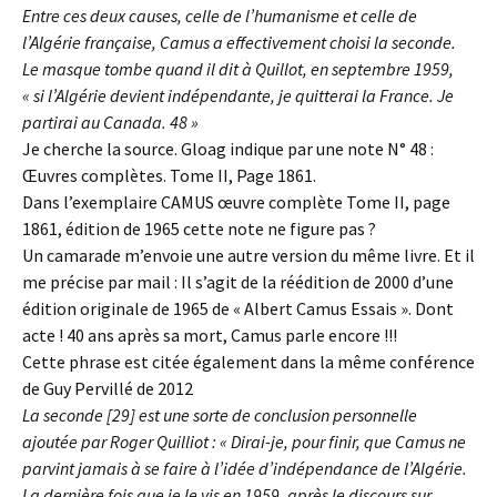
Entre ces deux causes, celle de l’humanisme et celle de
l’Algérie française, Camus a effectivement choisi la seconde.
Le masque tombe quand il dit à Quillot, en septembre 1959,
« si l’Algérie devient indépendante, je quitterai la France. Je
partirai au Canada. 48 »
Je cherche la source. Gloag indique par une note N° 48 :
Œuvres complètes. Tome II, Page 1861.
Dans l’exemplaire CAMUS œuvre complète Tome II, page
1861, édition de 1965 cette note ne figure pas ?
Un camarade m’envoie une autre version du même livre. Et il
me précise par mail : Il s’agit de la réédition de 2000 d’une
édition originale de 1965 de « Albert Camus Essais ». Dont
acte ! 40 ans après sa mort, Camus parle encore !!!
Cette phrase est citée également dans la même conférence
de Guy Pervillé de 2012
La seconde [29] est une sorte de conclusion personnelle
ajoutée par Roger Quilliot : « Dirai-je, pour finir, que Camus ne
parvint jamais à se faire à l’idée d’indépendance de l’Algérie.
La dernière fois que je le vis en 1959, après le discours sur