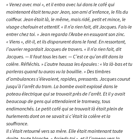
« Venez avec moi », et il entra avec lui dans le café qui
maintenant était tenu par Jean, son ami d’enfance, le fils du
coiffeur. Jean était là, le même, mais ridé, petit et mince, le
visage chafouin et attentif. « Il n’a rien fait, dit Jacques. Fais-le
entrer chez toi. » Jean regarda l’Arabe en essuyant son zinc.
« Viens », dit-il, et ils disparurent dans le fond. En ressortant,
l’ouvrier regardait Jacques de travers. « Il n’a rien fait, dit
Jacques. — Il faut tous les tuer. — C’est ce qu’on dit dans la
colère. Réfléchis. » L’autre haussa les épaules : « Va là-bas et tu
parleras quand tu auras vu la bouillie. » Des timbres
d’ambulances s’élevaient, rapides, pressants. Jacques courut
jusqu’à l’arrêt du tram. La bombe avait explosé dans le
poteau électrique qui se trouvait près de l’arrêt. Et il y avait
beaucoup de gens qui attendaient le tramway, tous
endimanchés. Le petit café qui se trouvait là était plein de
hurlements dont on ne savait si c’était la colère et la
souffrance.
Il s’était retourné vers sa mère. Elle était maintenant toute
droite, toute blanche. « Assieds-toi », et il l’amena vers la