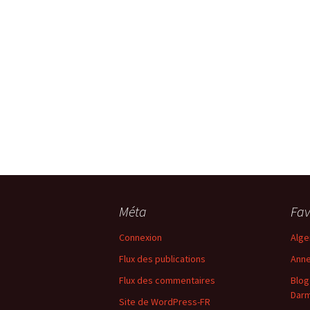
Méta
Fav
Connexion
Alge
Flux des publications
Anne
Flux des commentaires
Blog
Dar
Site de WordPress-FR