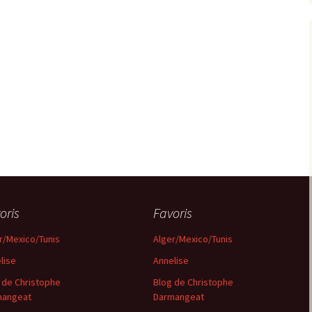
oris
Favoris
r/Mexico/Tunis
Alger/Mexico/Tunis
lise
Annelise
 de Christophe
Blog de Christophe
mangeat
Darmangeat