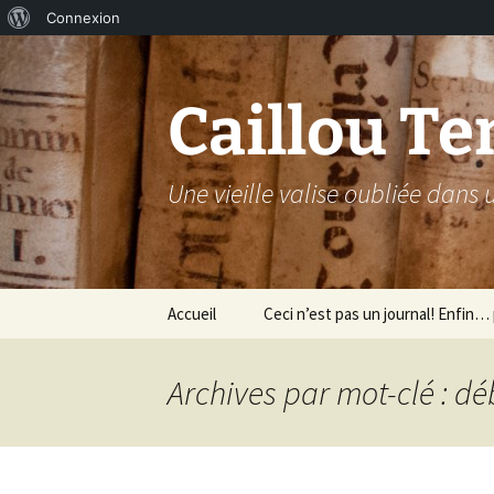
À
Connexion
Aller
propos
au
de
contenu
Caillou Te
WordPress
Une vieille valise oubliée dans
Accueil
Ceci n’est pas un journal! Enfin… p
Archives par mot-clé : dé