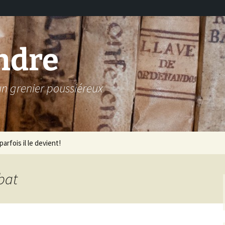
ndre
 un grenier poussiéreux
arfois il le devient!
bat