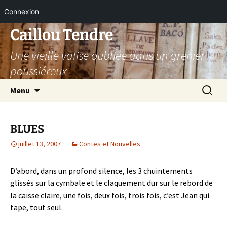
Connexion
Aller
Caillou Tendre
au
Une vieille valise oubliée dans un grenier
contenu
poussiéreux
Recherc
Menu
BLUES
juillet 13, 2007
Contes et Nouvelles
D’abord, dans un profond silence, les 3 chuintements
glissés sur la cymbale et le claquement dur sur le rebord de
la caisse claire, une fois, deux fois, trois fois, c’est Jean qui
tape, tout seul.