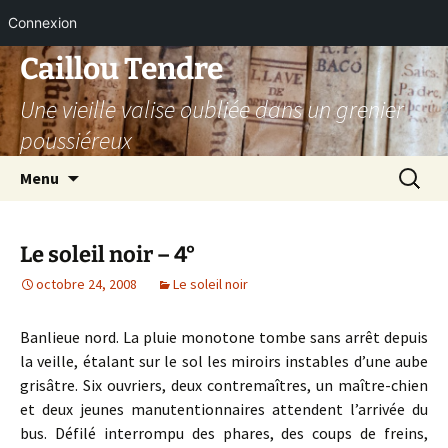
Connexion
Aller
Caillou Tendre
au
Une vieille valise oubliée dans un grenier
contenu
poussiéreux
Recherc
Menu
Le soleil noir – 4°
octobre 24, 2008
Le soleil noir
Banlieue nord. La pluie monotone tombe sans arrêt depuis
la veille, étalant sur le sol les miroirs instables d’une aube
grisâtre. Six ouvriers, deux contremaîtres, un maître-chien
et deux jeunes manutentionnaires attendent l’arrivée du
bus. Défilé interrompu des phares, des coups de freins,