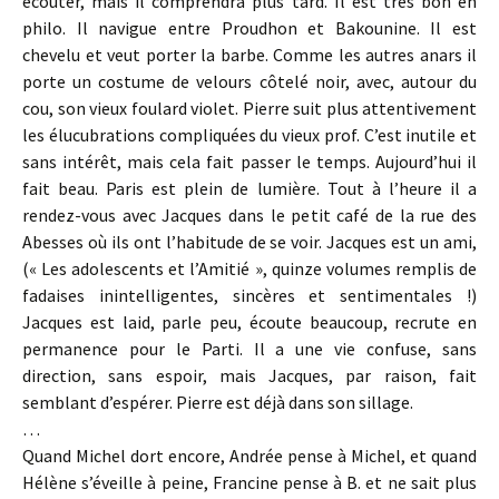
écouter, mais il comprendra plus tard. Il est très bon en
philo. Il navigue entre Proudhon et Bakounine. Il est
chevelu et veut porter la barbe. Comme les autres anars il
porte un costume de velours côtelé noir, avec, autour du
cou, son vieux foulard violet. Pierre suit plus attentivement
les élucubrations compliquées du vieux prof. C’est inutile et
sans intérêt, mais cela fait passer le temps. Aujourd’hui il
fait beau. Paris est plein de lumière. Tout à l’heure il a
rendez-vous avec Jacques dans le petit café de la rue des
Abesses où ils ont l’habitude de se voir. Jacques est un ami,
(« Les adolescents et l’Amitié », quinze volumes remplis de
fadaises inintelligentes, sincères et sentimentales !)
Jacques est laid, parle peu, écoute beaucoup, recrute en
permanence pour le Parti. Il a une vie confuse, sans
direction, sans espoir, mais Jacques, par raison, fait
semblant d’espérer. Pierre est déjà dans son sillage.
…
Quand Michel dort encore, Andrée pense à Michel, et quand
Hélène s’éveille à peine, Francine pense à B. et ne sait plus