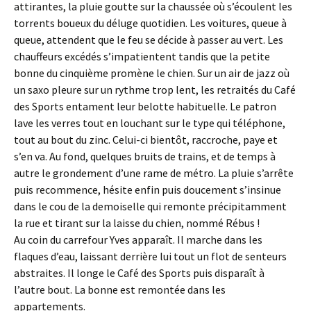
attirantes, la pluie goutte sur la chaussée où s’écoulent les
torrents boueux du déluge quotidien. Les voitures, queue à
queue, attendent que le feu se décide à passer au vert. Les
chauffeurs excédés s’impatientent tandis que la petite
bonne du cinquième promène le chien. Sur un air de jazz où
un saxo pleure sur un rythme trop lent, les retraités du Café
des Sports entament leur belotte habituelle. Le patron
lave les verres tout en louchant sur le type qui téléphone,
tout au bout du zinc. Celui-ci bientôt, raccroche, paye et
s’en va. Au fond, quelques bruits de trains, et de temps à
autre le grondement d’une rame de métro. La pluie s’arrête
puis recommence, hésite enfin puis doucement s’insinue
dans le cou de la demoiselle qui remonte précipitamment
la rue et tirant sur la laisse du chien, nommé Rébus !
Au coin du carrefour Yves apparaît. Il marche dans les
flaques d’eau, laissant derrière lui tout un flot de senteurs
abstraites. Il longe le Café des Sports puis disparaît à
l’autre bout. La bonne est remontée dans les
appartements.