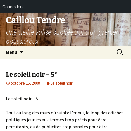
Connexion
Aller
Caillou Tendre
au
Une vieille valise oubliée dans un grenier
contenu
poussiéreux
Recherc
Menu
Le soleil noir – 5°
octobre 25, 2008
Le soleil noir
Le soleil noir – 5
Tout au long des murs où suinte l’ennui, le long des affiches
politiques jaunies aux termes trop précis pour être
percutants, ou de publicités trop banales pour être