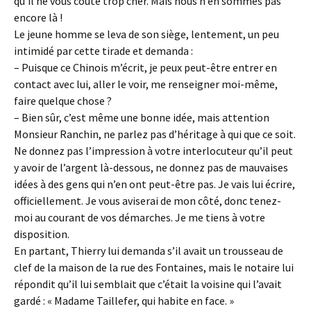
qu’il ne vous coûte trop cher. Mais nous n’en sommes pas
encore là !
Le jeune homme se leva de son siège, lentement, un peu
intimidé par cette tirade et demanda :
– Puisque ce Chinois m’écrit, je peux peut-être entrer en
contact avec lui, aller le voir, me renseigner moi-même,
faire quelque chose ?
– Bien sûr, c’est même une bonne idée, mais attention
Monsieur Ranchin, ne parlez pas d’héritage à qui que ce soit.
Ne donnez pas l’impression à votre interlocuteur qu’il peut
y avoir de l’argent là-dessous, ne donnez pas de mauvaises
idées à des gens qui n’en ont peut-être pas. Je vais lui écrire,
officiellement. Je vous aviserai de mon côté, donc tenez-
moi au courant de vos démarches. Je me tiens à votre
disposition.
En partant, Thierry lui demanda s’il avait un trousseau de
clef de la maison de la rue des Fontaines, mais le notaire lui
répondit qu’il lui semblait que c’était la voisine qui l’avait
gardé : « Madame Taillefer, qui habite en face. »