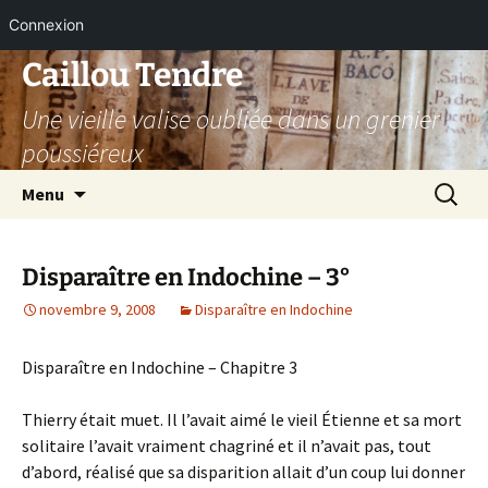
Connexion
Aller
Caillou Tendre
au
Une vieille valise oubliée dans un grenier
contenu
poussiéreux
Recherc
Menu
Disparaître en Indochine – 3°
novembre 9, 2008
Disparaître en Indochine
Disparaître en Indochine – Chapitre 3
Thierry était muet. Il l’avait aimé le vieil Étienne et sa mort
solitaire l’avait vraiment chagriné et il n’avait pas, tout
d’abord, réalisé que sa disparition allait d’un coup lui donner