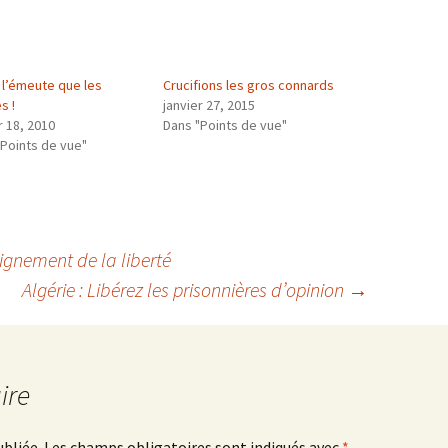
 l’émeute que les
Crucifions les gros connards
s !
janvier 27, 2015
r 18, 2010
Dans "Points de vue"
"Points de vue"
eignement de la liberté
Algérie : Libérez les prisonnières d’opinion
→
ire
ubliée.
Les champs obligatoires sont indiqués avec
*