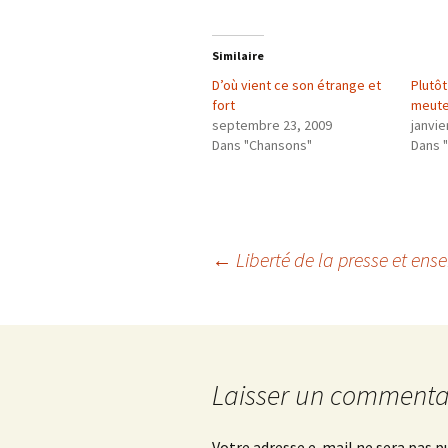
Similaire
D’où vient ce son étrange et
Plutôt
fort
meute
septembre 23, 2009
janvie
Dans "Chansons"
Dans 
Navigation
←
Liberté de la presse et ens
des
articles
Laisser un commenta
Votre adresse e-mail ne sera pas p