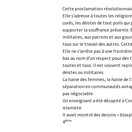
Cette proclamation révolutionnaire
Elle s’adresse à toutes les religions
curés, les déistes de tout poils q
supporter la souffrance présente. El
militaires, aux patrons et aux gouve
tous sur le travail des autres. Cet
Elle ne s’arrête pas à une frontière
bas au nom d’un respect pour des tr
toutes et tous. Il est souvent repr
déistes ou militaires.
La haine des femmes, la haine de l’
séparation en communautés antago
pas négociable.
Un enseignant a été décapité à Con
islamiste.
Il avait montré des dessins « bla
ème
4