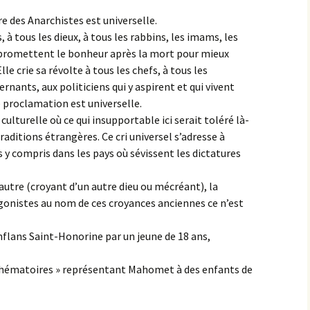
 des Anarchistes est universelle.
, à tous les dieux, à tous les rabbins, les imams, les
ui promettent le bonheur après la mort pour mieux
le crie sa révolte à tous les chefs, à tous les
rnants, aux politiciens qui y aspirent et qui vivent
te proclamation est universelle.
 culturelle où ce qui insupportable ici serait toléré là-
aditions étrangères. Ce cri universel s’adresse à
is y compris dans les pays où sévissent les dictatures
autre (croyant d’un autre dieu ou mécréant), la
nistes au nom de ces croyances anciennes ce n’est
flans Saint-Honorine par un jeune de 18 ans,
sphématoires » représentant Mahomet à des enfants de