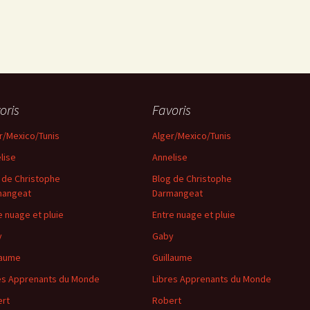
oris
Favoris
r/Mexico/Tunis
Alger/Mexico/Tunis
lise
Annelise
 de Christophe
Blog de Christophe
mangeat
Darmangeat
e nuage et pluie
Entre nuage et pluie
y
Gaby
laume
Guillaume
es Apprenants du Monde
Libres Apprenants du Monde
rt
Robert