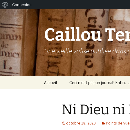
À
Connexion
Aller
propos
au
de
contenu
Caillou Te
WordPress
Une vieille valise oubliée dans
Accueil
Ceci n’est pas un journal! Enfin… p
Ni Dieu ni
octobre 18, 2020
Points de vue