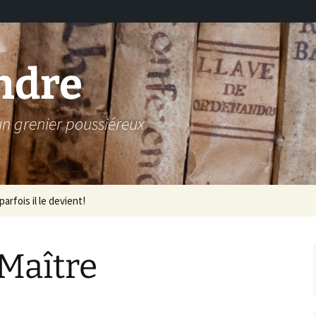
ndre
 un grenier poussiéreux
arfois il le devient!
 Maître