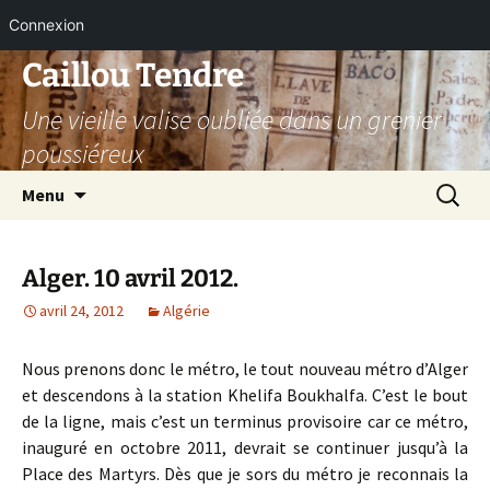
Connexion
Aller
Caillou Tendre
au
Une vieille valise oubliée dans un grenier
contenu
poussiéreux
Recherc
Menu
Alger. 10 avril 2012.
avril 24, 2012
Algérie
Nous prenons donc le métro, le tout nouveau métro d’Alger
et descendons à la station Khelifa Boukhalfa. C’est le bout
de la ligne, mais c’est un terminus provisoire car ce métro,
inauguré en octobre 2011, devrait se continuer jusqu’à la
Place des Martyrs. Dès que je sors du métro je reconnais la