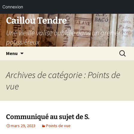
Connexion
Aller
Caillou Tendre
au
Une vieille valise oubliée dans un grenier
contenu
poussiéreux
Recherc
Menu
Archives de catégorie : Points de
vue
Communiqué au sujet de S.
mars 29, 2023
Points de vue