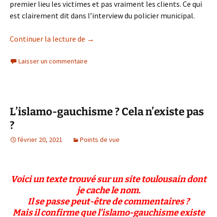
premier lieu les victimes et pas vraiment les clients. Ce qui
est clairement dit dans l’interview du policier municipal.
Prostitution: l’aveu de la police toulous
Continuer la lecture de
→
Laisser un commentaire
L’islamo-gauchisme ? Cela n’existe pas
?
février 20, 2021
Points de vue
Voici un texte trouvé sur un site toulousain dont
j
e
cache
le nom.
Il se passe peut-être de commentaires ?
Mais il confirme que
l’islamo-gauchisme existe